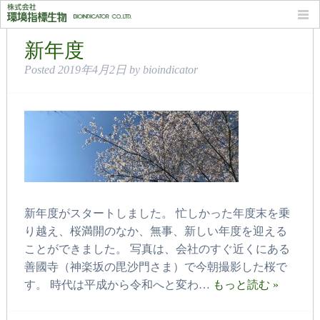
カテゴリー: お知らせ
新年度
Posted
2019年4月2日
by
bioindicator
新年度がスタートしました。 忙しかった年度末を乗
り越え、桜満開のなか、無事、新しい年度を迎える
ことができました。 写真は、会社のすぐ近くにある
善國寺（神楽坂の毘沙門さま）で今朝撮影した桜で
す。 時代は平成から令和へと変わ…
もっと読む »