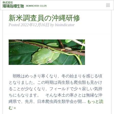
月別: 2022年12月
新米調査員の沖縄研修
Posted
2022年12月16日
by
bioindicator
朝晩はめっきり寒くなり、冬の始まりを感じる頃
となりました。この時期は両生類も爬虫類も見かけ
ることが少なくなり、フィールドで少々寂しい気持
ちにもなります。 そんな本土の寒さとは無縁な沖
縄県で、先月、日本爬虫両生類学会が開…
もっと読
む »