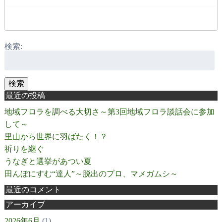
検索:
検索
最近の投稿
地域フロラを調べる大切さ～第3回地域フロラ談話会に参加
して～
里山から世界に羽ばたく！？
祈りを継ぐ
うなぎと選挙があつい夏
田んぼにすむ“達人”～脱出のプロ、マメガムシ～
最近のコメント
アーカイブ
2026年6月
(1)