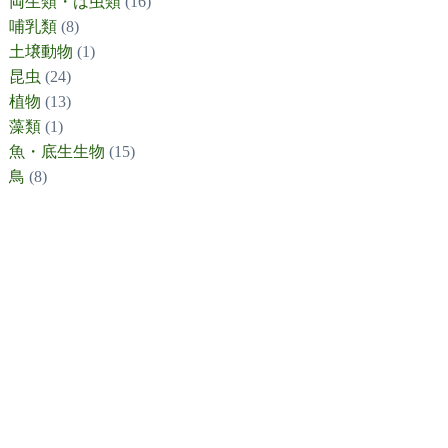
両生類・は虫類
(16)
哺乳類
(8)
土壌動物
(1)
昆虫
(24)
植物
(13)
藻類
(1)
魚・底生生物
(15)
鳥
(8)