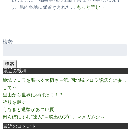
し、県内各地に仮置きされた…
もっと読む »
検索:
検索
最近の投稿
地域フロラを調べる大切さ～第3回地域フロラ談話会に参加
して～
里山から世界に羽ばたく！？
祈りを継ぐ
うなぎと選挙があつい夏
田んぼにすむ“達人”～脱出のプロ、マメガムシ～
最近のコメント