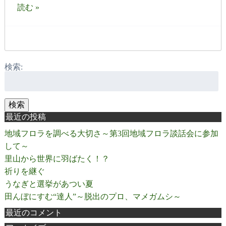
読む »
検索:
検索
最近の投稿
地域フロラを調べる大切さ～第3回地域フロラ談話会に参加
して～
里山から世界に羽ばたく！？
祈りを継ぐ
うなぎと選挙があつい夏
田んぼにすむ“達人”～脱出のプロ、マメガムシ～
最近のコメント