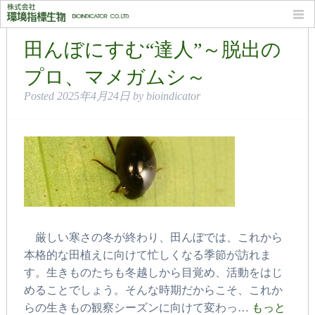
月別: 2025年4月
田んぼにすむ“達人”～脱出の
プロ、マメガムシ～
Posted
2025年4月24日
by
bioindicator
厳しい寒さの冬が終わり、田んぼでは、これから
本格的な田植えに向けて忙しくなる季節が訪れま
す。生きものたちも冬越しから目覚め、活動をはじ
めることでしょう。そんな時期だからこそ、これか
らの生きもの観察シーズンに向けて変わっ…
もっと