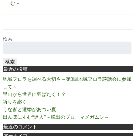
む »
検索:
検索
最近の投稿
地域フロラを調べる大切さ～第3回地域フロラ談話会に参加
して～
里山から世界に羽ばたく！？
祈りを継ぐ
うなぎと選挙があつい夏
田んぼにすむ“達人”～脱出のプロ、マメガムシ～
最近のコメント
アーカイブ