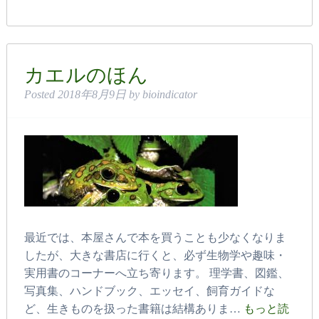
カエルのほん
Posted
2018年8月9日
by
bioindicator
最近では、本屋さんで本を買うことも少なくなりま
したが、大きな書店に行くと、必ず生物学や趣味・
実用書のコーナーへ立ち寄ります。 理学書、図鑑、
写真集、ハンドブック、エッセイ、飼育ガイドな
ど、生きものを扱った書籍は結構ありま…
もっと読