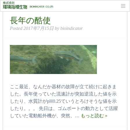
月別: 2017年7月
長年の酷使
Posted
2017年7月15日
by
bioindicator
ここ最近、なんだか器材の故障が立て続けに起きま
した。長年使っていた流速計が突如逆流した値を示
したり、水質計がpH0.25ていうとろけそうな値を示
したり。。。 先日は、ゴムボートの動力として活躍
していた電動船外機が、突然、…
もっと読む »