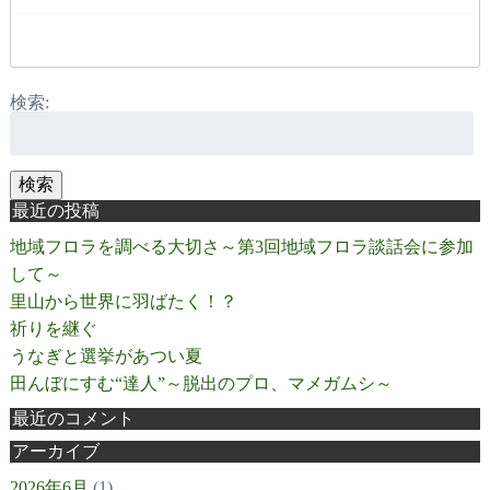
検索:
検索
最近の投稿
地域フロラを調べる大切さ～第3回地域フロラ談話会に参加
して～
里山から世界に羽ばたく！？
祈りを継ぐ
うなぎと選挙があつい夏
田んぼにすむ“達人”～脱出のプロ、マメガムシ～
最近のコメント
アーカイブ
2026年6月
(1)