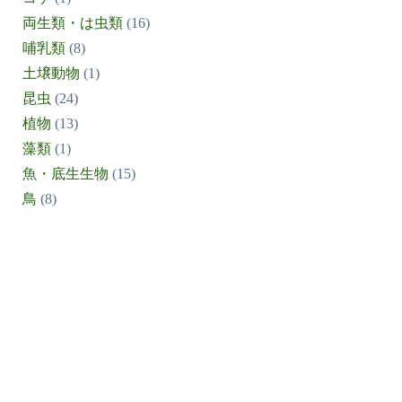
両生類・は虫類
(16)
哺乳類
(8)
土壌動物
(1)
昆虫
(24)
植物
(13)
藻類
(1)
魚・底生生物
(15)
鳥
(8)