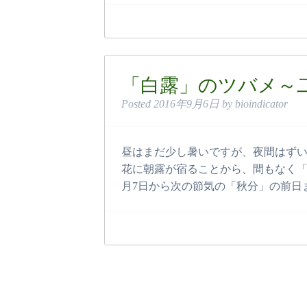
「白露」のツバメ～二十
Posted
2016年9月6日
by
bioindicator
昼はまだ少し暑いですが、夜間はずい
花に朝露が宿ることから、間もなく「
月7日から次の節気の「秋分」の前日