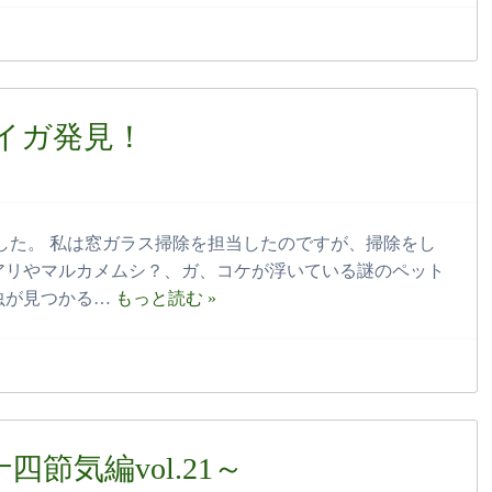
イガ発見！
ました。 私は窓ガラス掃除を担当したのですが、掃除をし
アリやマルカメムシ？、ガ、コケが浮いている謎のペット
虫が見つかる…
もっと読む »
節気編vol.21～