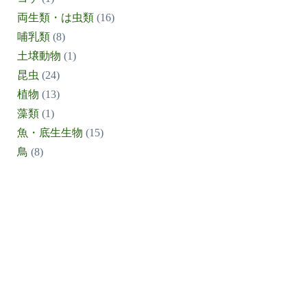
両生類・は虫類
(16)
哺乳類
(8)
土壌動物
(1)
昆虫
(24)
植物
(13)
藻類
(1)
魚・底生生物
(15)
鳥
(8)