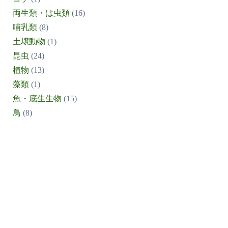
両生類・は虫類
(16)
哺乳類
(8)
土壌動物
(1)
昆虫
(24)
植物
(13)
藻類
(1)
魚・底生生物
(15)
鳥
(8)