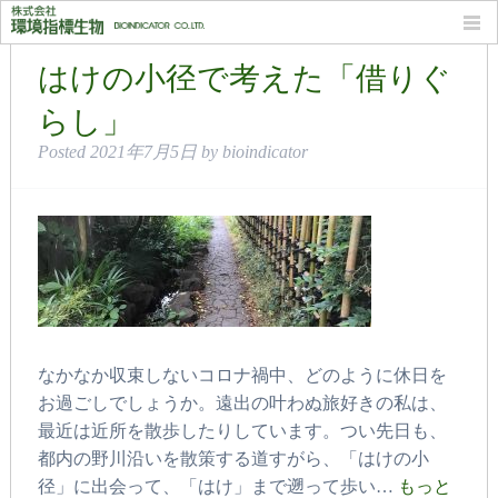
月別: 2021年7月
はけの小径で考えた「借りぐ
らし」
Posted
2021年7月5日
by
bioindicator
なかなか収束しないコロナ禍中、どのように休日を
お過ごしでしょうか。遠出の叶わぬ旅好きの私は、
最近は近所を散歩したりしています。つい先日も、
都内の野川沿いを散策する道すがら、「はけの小
径」に出会って、「はけ」まで遡って歩い…
もっと