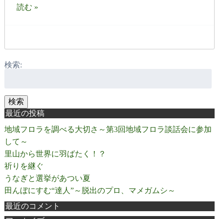
読む »
検索:
検索
最近の投稿
地域フロラを調べる大切さ～第3回地域フロラ談話会に参加
して～
里山から世界に羽ばたく！？
祈りを継ぐ
うなぎと選挙があつい夏
田んぼにすむ“達人”～脱出のプロ、マメガムシ～
最近のコメント