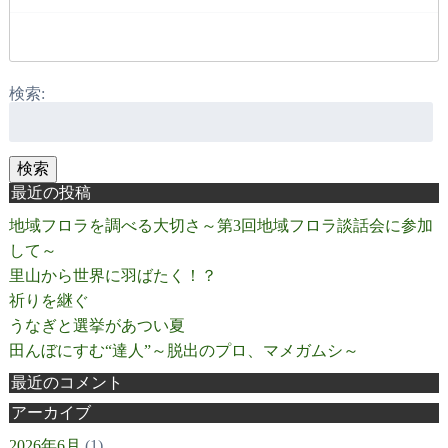
検索:
検索
最近の投稿
地域フロラを調べる大切さ～第3回地域フロラ談話会に参加
して～
里山から世界に羽ばたく！？
祈りを継ぐ
うなぎと選挙があつい夏
田んぼにすむ“達人”～脱出のプロ、マメガムシ～
最近のコメント
アーカイブ
2026年6月
(1)