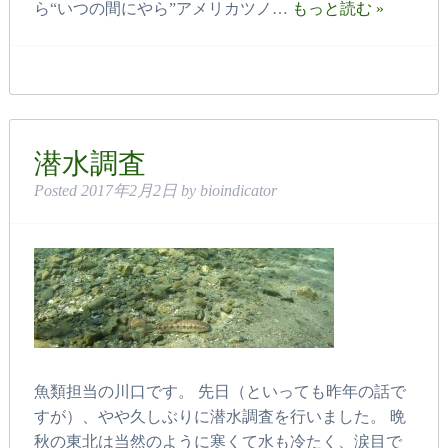
ら“いつの間にやら”アメリカツノ…
もっと読む »
潜水調査
Posted
2017年2月2日
by
bioindicator
魚類担当の川口です。 先日（といっても昨年の話で
すが）、やや久しぶりに潜水調査を行いました。 晩
秋の東北は当然のように寒くて水も冷たく、涙目で