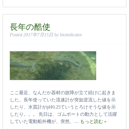
長年の酷使
Posted
2017年7月15日
by
bioindicator
ここ最近、なんだか器材の故障が立て続けに起きま
した。長年使っていた流速計が突如逆流した値を示
したり、水質計がpH0.25ていうとろけそうな値を示
したり。。。 先日は、ゴムボートの動力として活躍
していた電動船外機が、突然、…
もっと読む »