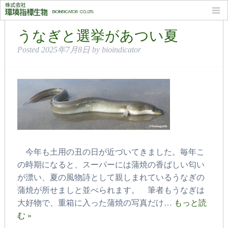
カテゴリー: 魚・底生生物
うなぎと選挙があつい夏
Posted
2025年7月8日
by
bioindicator
今年も土用の丑の日が近づいてきました。毎年こ
の時期になると、スーパーには蒲焼の香ばしい匂い
が漂い、夏の風物詩として親しまれているうなぎの
蒲焼が所せましと並べられます。 筆者もうなぎは
大好物で、重箱に入った蒲焼の写真だけ…
もっと読
む »