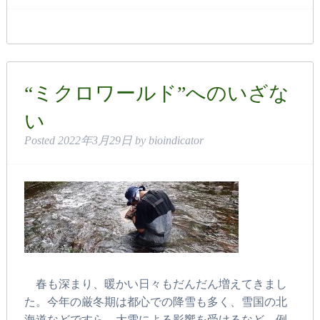
“ミクロワールド”へのいざな
い
Posted
2022年3月29日
by
bioindicator
春も深まり、暖かい日々もだんだん増えてきまし
た。今年の厳冬期は都心での降雪も多く、雪国の北
海道などですら、大雪による影響を受けるなど、例