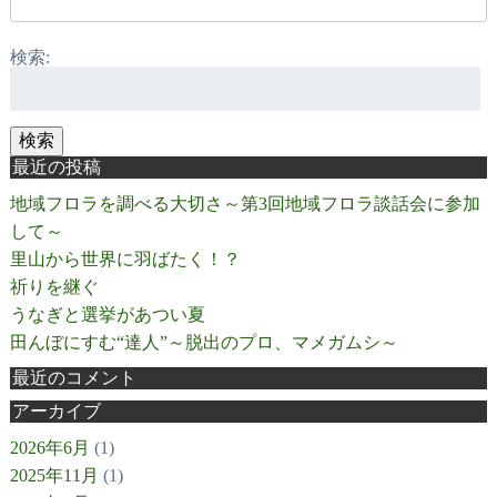
検索:
検索
最近の投稿
地域フロラを調べる大切さ～第3回地域フロラ談話会に参加
して～
里山から世界に羽ばたく！？
祈りを継ぐ
うなぎと選挙があつい夏
田んぼにすむ“達人”～脱出のプロ、マメガムシ～
最近のコメント
アーカイブ
2026年6月
(1)
2025年11月
(1)