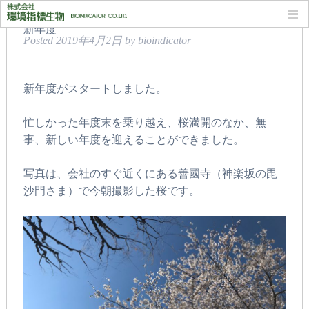
新年度
Posted
2019年4月2日
by
bioindicator
新年度がスタートしました。
忙しかった年度末を乗り越え、桜満開のなか、無
事、新しい年度を迎えることができました。
写真は、会社のすぐ近くにある善國寺（
神楽坂の毘
沙門さま）で今朝撮影した
桜です。