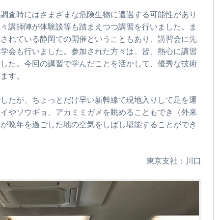
外調査時にはさまざまな危険生物に遭遇する可能性があり
我々講師陣が体験談等も踏まえつつ講習を行いました。ま
定されている静岡での開催ということもあり、講習会に先
見学会も行いました。参加された方々は、皆、熱心に講習
でした。今回の講習で学んだことを活かして、優秀な技術
ります。
でしたが、ちょっとだけ早い新幹線で現地入りして足を運
コイやソウギョ、アカミミガメを眺めることもでき（外来
康が晩年を過ごした地の空気をしばし堪能することができ
東京支社：川口