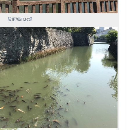
駿府城のお堀