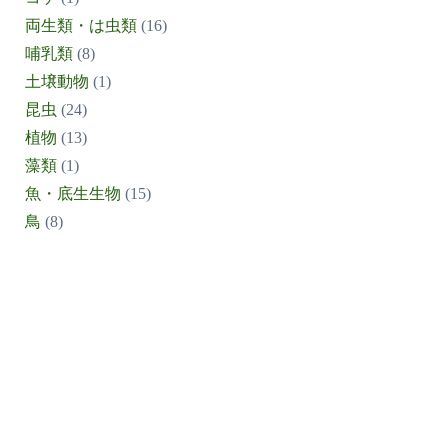
両生類・は虫類
(16)
哺乳類
(8)
土壌動物
(1)
昆虫
(24)
植物
(13)
藻類
(1)
魚・底生生物
(15)
鳥
(8)