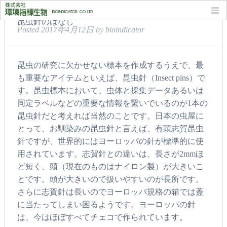
昆虫針のはなし
Posted
2017年4月12日
by
bioindicator
昆虫の研究に欠かせない標本を作成するうえで、最
も重要なアイテムといえば、昆虫針（Insect pins）で
す。昆虫標本において、虫体と採集データあるいは
同定ラベルなどの重要な情報を繫いでいるのが1本の
昆虫針だと考えれば当然のことです。日本の虫屋に
とって、お馴染みの昆虫針と言えば、有頭志賀昆虫
針ですが、世界的にはヨーロッパの針が標準的に使
用されています。志賀針との違いは、長さが2mmほ
ど短く、頭（現在のものはナイロン製）が大きいこ
とです。頭が大きいので扱いやすいのが長所です。
さらに志賀針は長いのでヨーロッパ規格の箱では蓋
に当たってしまい困るようです。ヨーロッパの針
は、今はほぼすべてチェコで作られています。