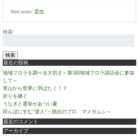
filed under:
昆虫
検索:
検索
最近の投稿
地域フロラを調べる大切さ～第3回地域フロラ談話会に参加
して～
里山から世界に羽ばたく！？
祈りを継ぐ
うなぎと選挙があつい夏
田んぼにすむ“達人”～脱出のプロ、マメガムシ～
最近のコメント
アーカイブ