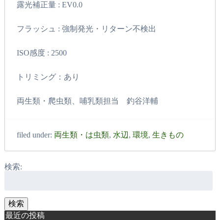
露光補正量 : EV0.0
フラッシュ : 強制発光・リターン不検出
ISO感度 : 2500
トリミング：あり
両生類・爬虫類、哺乳類担当 釣谷洋輔
filed under:
両生類・は虫類
,
水辺
,
環境
,
生きもの
検索:
検索
最近の投稿