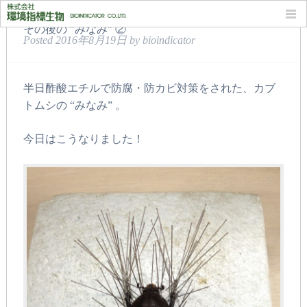
その後の ”みなみ” ②
Posted
2016年8月19日
by
bioindicator
半日酢酸エチルで防腐・防カビ対策をされた、カブ
トムシの “みなみ” 。
今日はこうなりました！