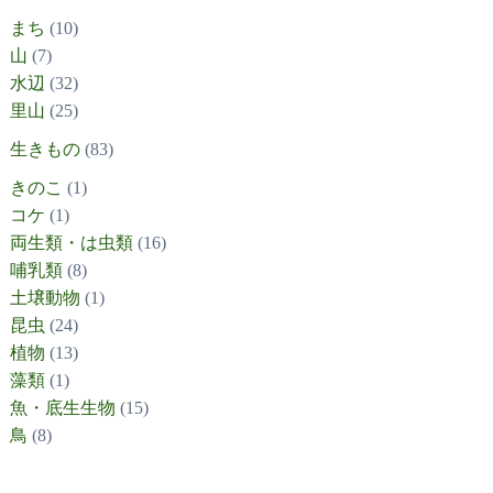
まち
(10)
山
(7)
水辺
(32)
里山
(25)
生きもの
(83)
きのこ
(1)
コケ
(1)
両生類・は虫類
(16)
哺乳類
(8)
土壌動物
(1)
昆虫
(24)
植物
(13)
藻類
(1)
魚・底生生物
(15)
鳥
(8)