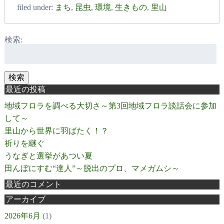
filed under:
まち
,
昆虫
,
環境
,
生きもの
,
里山
検索:
検索
最近の投稿
地域フロラを調べる大切さ～第3回地域フロラ談話会に参加
して～
里山から世界に羽ばたく！？
祈りを継ぐ
うなぎと選挙があつい夏
田んぼにすむ“達人”～脱出のプロ、マメガムシ～
最近のコメント
アーカイブ
2026年6月
(1)