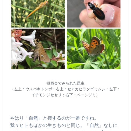
観察会でみられた昆虫
（左上：ウスバキトンボ；右上：セアカヒラタゴミムシ；左下：
イチモンジセセリ；右下：ベニシジミ）
やはり「自然」と接するのが一番ですね。
我々ヒトもほかの生きものと同じ。「自然」なしに