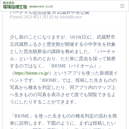
バーチャル昆虫採集 in 武蔵野中央公園
Posted
2021年11月1日
by
bioindicator
少し前のことになりますが、10/10(日)に、武蔵野市
立武蔵野ふるさと歴史館が開催する小中学生を対象
とした昆虫観察会の講師を務めました。「バーチャ
ル」という名のとおり、ただ単に昆虫を採って観察
するのではなく、「BIOME（バイオーム）」
（
https://biome.co.jp/
）というアプリを使った新感覚イ
ベントです。「BIOME」では、投稿した生きものの
写真から種名を判定したり、同アプリ内のマップ上
へ生きものの写真を表示させて誰でも閲覧できるよ
うにしたりすることができます。
「BIOME」を使った生きものの種名判定の流れを簡
単に説明します。下図のように、まずは投稿したい